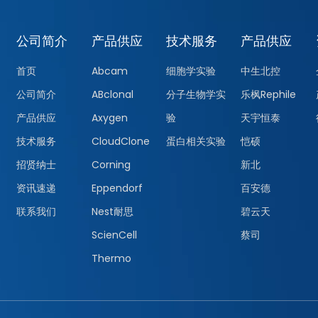
公司简介
产品供应
技术服务
产品供应
首页
Abcam
细胞学实验
中生北控
公司简介
ABclonal
分子生物学实
乐枫Rephile
产品供应
Axygen
验
天宇恒泰
技术服务
CloudClone
蛋白相关实验
恺硕
招贤纳士
Corning
新北
资讯速递
Eppendorf
百安德
联系我们
Nest耐思
碧云天
ScienCell
蔡司
Thermo