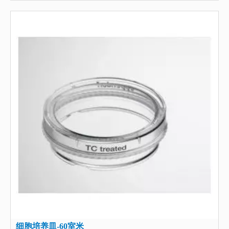
细胞培养皿-60室米