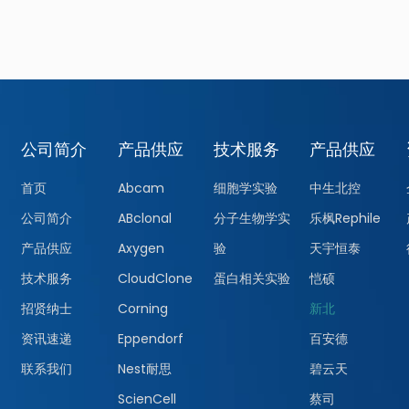
公司简介
产品供应
技术服务
产品供应
首页
Abcam
细胞学实验
中生北控
公司简介
ABclonal
分子生物学实
乐枫Rephile
产品供应
Axygen
验
天宇恒泰
技术服务
CloudClone
蛋白相关实验
恺硕
招贤纳士
Corning
新北
资讯速递
Eppendorf
百安德
联系我们
Nest耐思
碧云天
ScienCell
蔡司