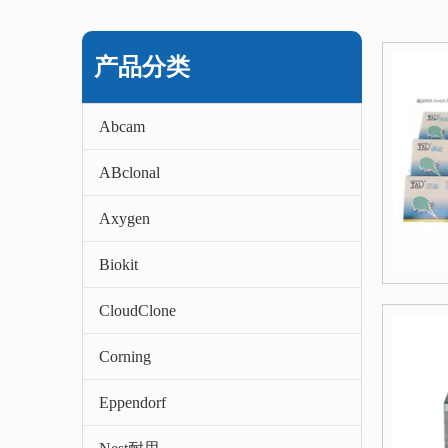
产品分类
Abcam
ABclonal
Axygen
Biokit
CloudClone
Corning
Eppendorf