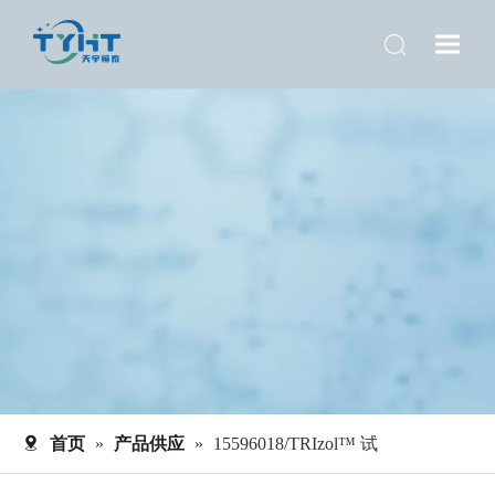
首页
»
产品供应
»
15596018/TRIzol™ 试