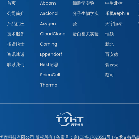
首页
Abcam
细胞学实验
中生北控
公司简介
ABclonal
分子生物学实
乐枫Rephile
产品供应
Axygen
验
天宇恒泰
技术服务
CloudClone
蛋白相关实验
恺硕
招贤纳士
Corning
新北
资讯速递
Eppendorf
百安德
联系我们
Nest耐思
碧云天
ScienCell
蔡司
Thermo
恒泰科技有限公司 版权所有 | 备案号：
京ICP备17023592号
| 技术支持
晶