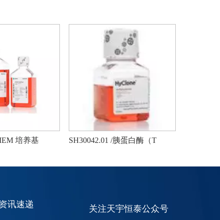
1/MEM 培养基
SH30042.01 /胰蛋白酶（T
SV30010
资讯速递
关注天宇恒泰公众号