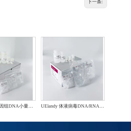
下一条:
UElandy 血基因组DNA小量制备试剂盒
UElandy 体液病毒DNA/RNA小量制备试剂盒
UElan