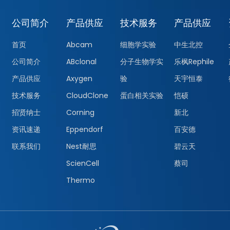
公司简介
产品供应
技术服务
产品供应
首页
Abcam
细胞学实验
中生北控
公司简介
ABclonal
分子生物学实
乐枫Rephile
产品供应
Axygen
验
天宇恒泰
技术服务
CloudClone
蛋白相关实验
恺硕
招贤纳士
Corning
新北
资讯速递
Eppendorf
百安德
联系我们
Nest耐思
碧云天
ScienCell
蔡司
Thermo