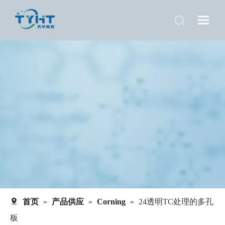
首页
»
产品供应
»
Corning
»
24透明TC处理的多孔
板