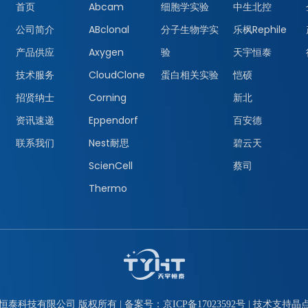
首页
Abcam
细胞学实验
中生北控
公司简介
ABclonal
分子生物学实
乐枫Rephile
产品供应
Axygen
验
天宇恒泰
技术服务
CloudClone
蛋白相关实验
恺硕
招贤纳士
Corning
新北
资讯速递
Eppendorf
百安德
联系我们
Nest耐思
碧云天
ScienCell
蔡司
Thermo
恒泰科技有限公司 版权所有 | 备案号：
京ICP备17023592号
| 技术支持
晶