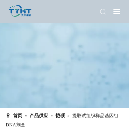
首页
»
产品供应
»
恺硕
»
提取试组织样品基因组
DNA剂盒