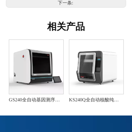
下一条:
相关产品
GS240全自动基因测序文库制备仪
KS240Q全自动核酸纯化仪(仅限科研使用)
总