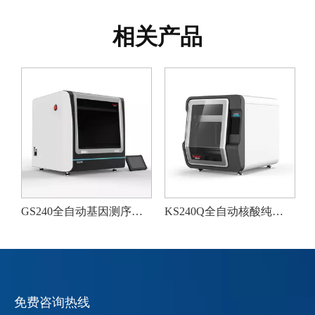
相关产品
48
GS240全自动基因测序文库制备仪
KS240Q全自动核酸纯化仪(仅限科研使用)
总
免费咨询热线