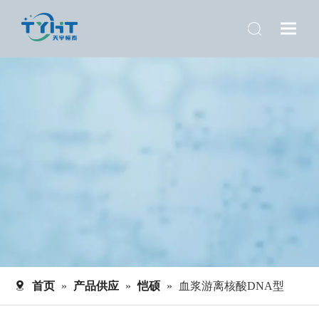
首页
»
产品供应
»
恺硕
»
血浆游离核酸DNA型