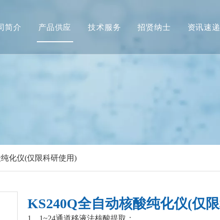
司简介
产品供应
技术服务
招贤纳士
资讯速
酸纯化仪(仅限科研使用)
KS240Q全自动核酸纯化仪(仅
1、1~24通道移液法核酸提取；