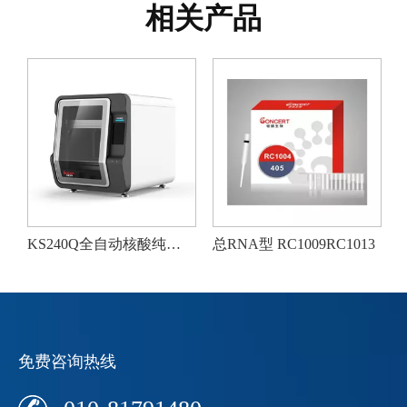
相关产品
KS240Q全自动核酸纯化仪(仅限科研使用)
总RNA型 RC1009RC1013
病毒核酸提
免费咨询热线