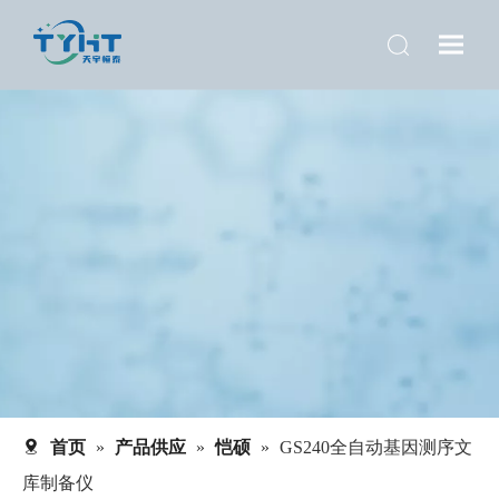
首页
»
产品供应
»
恺硕
»
GS240全自动基因测序文
库制备仪